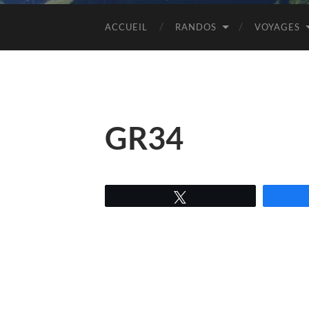
ACCUEIL
RANDOS
VOYAGES
GR34
Tweetez