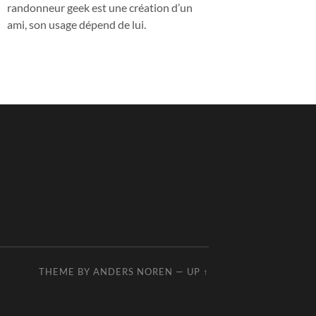
randonneur geek est une création d’un
ami, son usage dépend de lui.
THEME BY
ANDERS NOREN
—
UP ↑