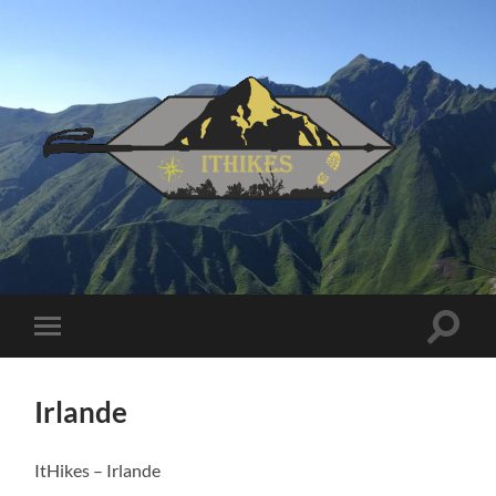
IT
Hikes
Toggle
Toggle
search
mobile
field
menu
Irlande
ItHikes – Irlande