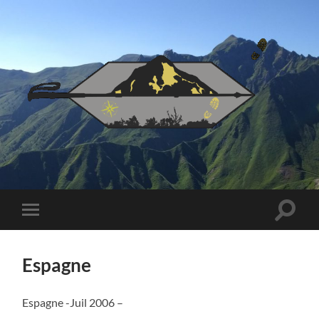
IT
Hikes
Toggle
Toggle
search
mobile
field
menu
Espagne
Espagne -Juil 2006 –