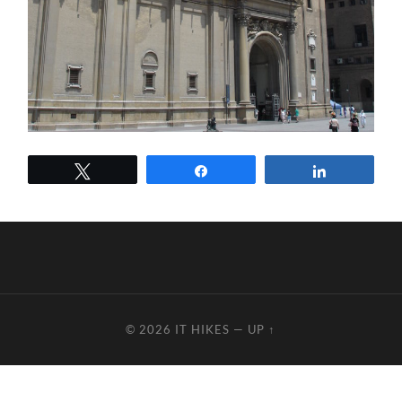
Tweetez
Partagez
Partagez
© 2026
IT HIKES
—
UP ↑