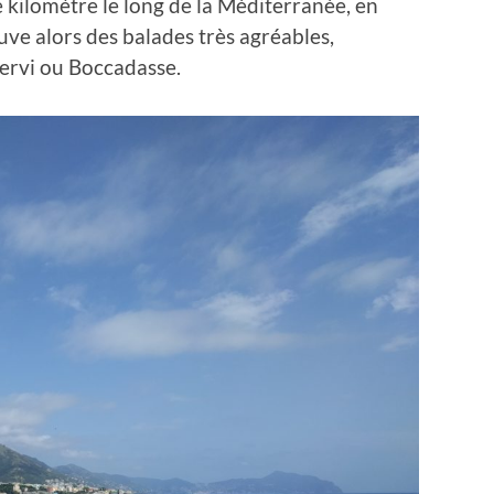
 kilomètre le long de la Méditerranée, en
uve alors des balades très agréables,
ervi ou Boccadasse.