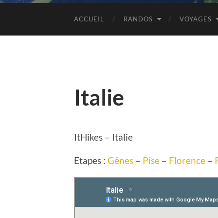
ACCUEIL
RANDOS
VOYAGES
Italie
ItHikes – Italie
Etapes :
Gênes
–
Pise
–
Florence
–