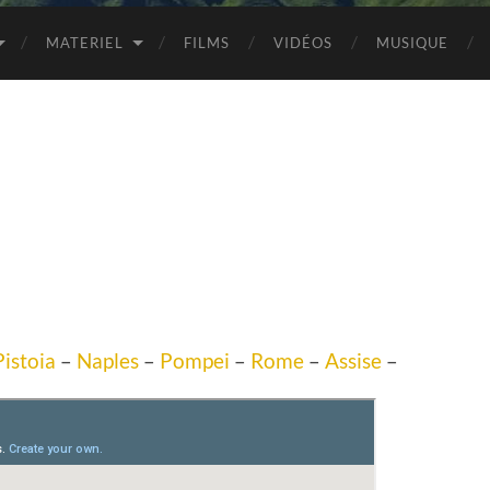
MATERIEL
FILMS
VIDÉOS
MUSIQUE
Pistoia
–
Naples
–
Pompei
–
Rome
–
Assise
–